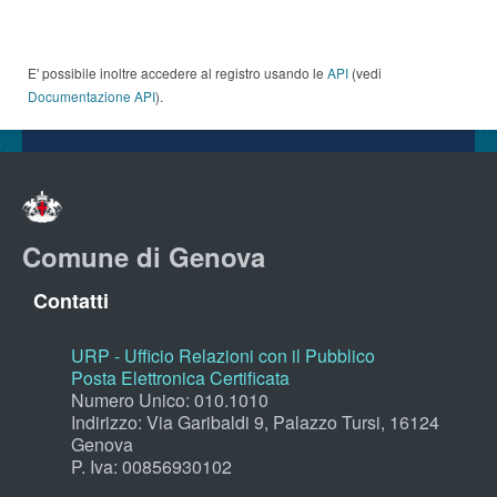
E' possibile inoltre accedere al registro usando le
API
(vedi
Documentazione API
).
Comune di Genova
Contatti
URP - Ufficio Relazioni con il Pubblico
Posta Elettronica Certificata
Numero Unico: 010.1010
Indirizzo: Via Garibaldi 9, Palazzo Tursi, 16124
Genova
P. Iva: 00856930102