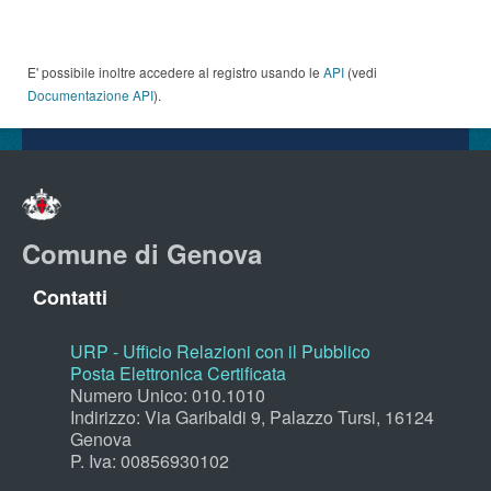
E' possibile inoltre accedere al registro usando le
API
(vedi
Documentazione API
).
Comune di Genova
Contatti
URP - Ufficio Relazioni con il Pubblico
Posta Elettronica Certificata
Numero Unico: 010.1010
Indirizzo: Via Garibaldi 9, Palazzo Tursi, 16124
Genova
P. Iva: 00856930102