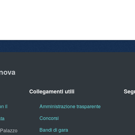
nova
Collegamenti utili
Segu
n il
Amministrazione trasparente
Concorsi
ata
Bandi di gara
, Palazzo