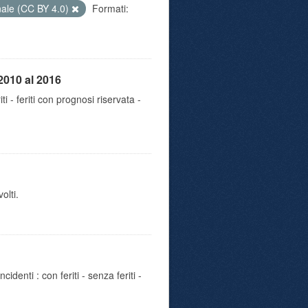
nale (CC BY 4.0)
Formati:
2010 al 2016
iti - feriti con prognosi riservata -
olti.
identi : con feriti - senza feriti -