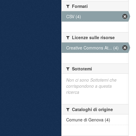
Formati
CSV (4)
Licenze sulle risorse
Creative Commons At... (4)
Sottotemi
Non ci sono Sottotemi che
corrispondono a questa
ricerca
Cataloghi di origine
Comune di Genova (4)