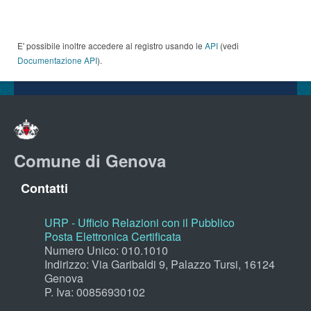
E' possibile inoltre accedere al registro usando le
API
(vedi
Documentazione API
).
Comune di Genova
Contatti
URP - Ufficio Relazioni con il Pubblico
Posta Elettronica Certificata
Numero Unico: 010.1010
Indirizzo: Via Garibaldi 9, Palazzo Tursi, 16124
Genova
P. Iva: 00856930102