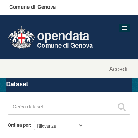
Comune di Genova
opendata
Comune di Genova
Accedi
Dataset
Organizzazioni
Dataset
Gruppi
Informazioni
Ordina per