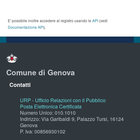
E' possibile inoltre accedere al registro usando le
API
(vedi
Documentazione API
).
Comune di Genova
Contatti
URP - Ufficio Relazioni con il Pubblico
Posta Elettronica Certificata
Numero Unico: 010.1010
Indirizzo: Via Garibaldi 9, Palazzo Tursi, 16124
Genova
P. Iva: 00856930102