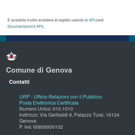
E' possibile inoltre accedere al registro usando le
API
(vedi
Documentazione API
).
Comune di Genova
Contatti
URP - Ufficio Relazioni con il Pubblico
Posta Elettronica Certificata
Numero Unico: 010.1010
Indirizzo: Via Garibaldi 9, Palazzo Tursi, 16124
Genova
P. Iva: 00856930102