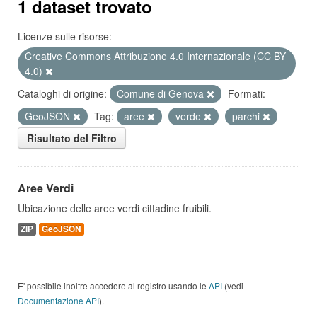
1 dataset trovato
Licenze sulle risorse:
Creative Commons Attribuzione 4.0 Internazionale (CC BY
4.0)
Cataloghi di origine:
Comune di Genova
Formati:
GeoJSON
Tag:
aree
verde
parchi
Risultato del Filtro
Aree Verdi
Ubicazione delle aree verdi cittadine fruibili.
ZIP
GeoJSON
E' possibile inoltre accedere al registro usando le
API
(vedi
Documentazione API
).