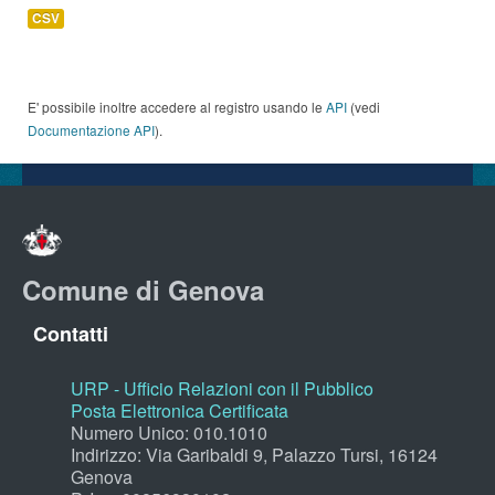
CSV
E' possibile inoltre accedere al registro usando le
API
(vedi
Documentazione API
).
Comune di Genova
Contatti
URP - Ufficio Relazioni con il Pubblico
Posta Elettronica Certificata
Numero Unico: 010.1010
Indirizzo: Via Garibaldi 9, Palazzo Tursi, 16124
Genova