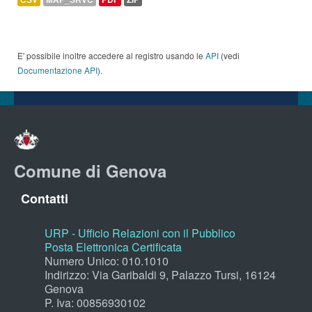
E' possibile inoltre accedere al registro usando le
API
(vedi
Documentazione API
).
Comune di Genova
Contatti
URP - Ufficio Relazioni con il Pubblico
Posta Elettronica Certificata
Numero Unico: 010.1010
Indirizzo: Via Garibaldi 9, Palazzo Tursi, 16124
Genova
P. Iva: 00856930102