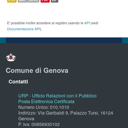
E' possibile inoltre accedere al registro usando le
API
(vedi
Documentazione API
).
Comune di Genova
Contatti
URP - Ufficio Relazioni con il Pubblico
Posta Elettronica Certificata
Numero Unico: 010.1010
Indirizzo: Via Garibaldi 9, Palazzo Tursi, 16124
Genova
P. Iva: 00856930102