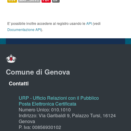
E' possibile inoltre accedere al registro usando le
API
(vedi
Documentazione API
).
Comune di Genova
Contatti
URP - Ufficio Relazioni con il Pubblico
Posta Elettronica Certificata
Numero Unico: 010.1010
Indirizzo: Via Garibaldi 9, Palazzo Tursi, 16124
Genova
P. Iva: 00856930102