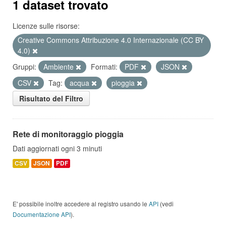
1 dataset trovato
Licenze sulle risorse:
Creative Commons Attribuzione 4.0 Internazionale (CC BY
4.0)
Gruppi:
Ambiente
Formati:
PDF
JSON
CSV
Tag:
acqua
pioggia
Risultato del Filtro
Rete di monitoraggio pioggia
Dati aggiornati ogni 3 minuti
CSV
JSON
PDF
E' possibile inoltre accedere al registro usando le
API
(vedi
Documentazione API
).