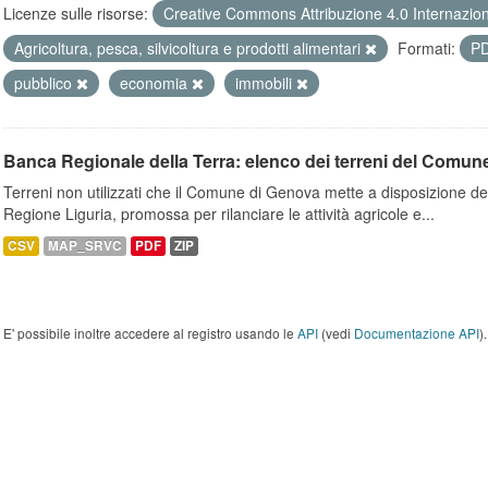
Licenze sulle risorse:
Creative Commons Attribuzione 4.0 Internazio
Agricoltura, pesca, silvicoltura e prodotti alimentari
Formati:
P
pubblico
economia
immobili
Banca Regionale della Terra: elenco dei terreni del Comun
Terreni non utilizzati che il Comune di Genova mette a disposizione dell
Regione Liguria, promossa per rilanciare le attività agricole e...
CSV
MAP_SRVC
PDF
ZIP
E' possibile inoltre accedere al registro usando le
API
(vedi
Documentazione API
).