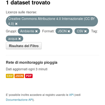
1 dataset trovato
Licenze sulle risorse:
Creative Commons Attribuzione 4.0 Internazionale (CC BY
4.0)
Gruppi:
Ambiente
Formati:
JSON
CSV
Tag:
acqua
Risultato del Filtro
Rete di monitoraggio pioggia
Dati aggiornati ogni 3 minuti
CSV
JSON
PDF
E' possibile inoltre accedere al registro usando le
API
(vedi
Documentazione API
).