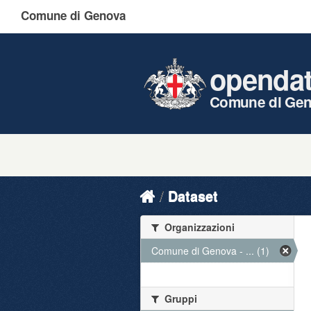
Comune di Genova
openda
Comune di Ge
Dataset
Organizzazioni
Comune di Genova - ... (1)
Gruppi