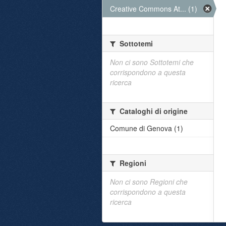
Creative Commons At... (1)
Sottotemi
Non ci sono Sottotemi che
corrispondono a questa
ricerca
Cataloghi di origine
Comune di Genova (1)
Regioni
Non ci sono Regioni che
corrispondono a questa
ricerca