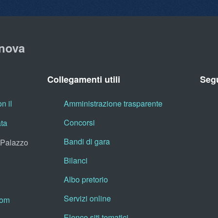
nova
Collegamenti utili
Segu
n il
Amministrazione trasparente
Concorsi
ata
Bandi di gara
, Palazzo
Bilanci
Albo pretorio
Servizi online
oom
Elenco siti tematici