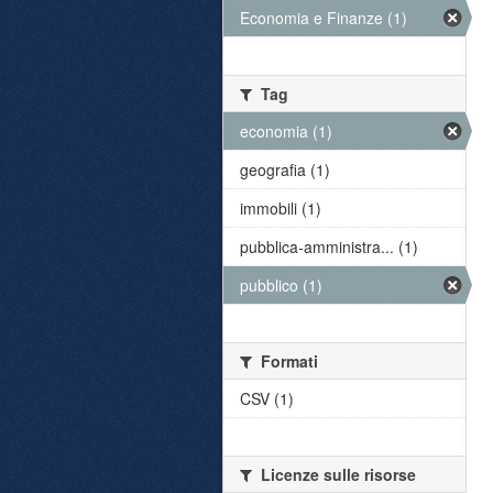
Economia e Finanze (1)
Tag
economia (1)
geografia (1)
immobili (1)
pubblica-amministra... (1)
pubblico (1)
Formati
CSV (1)
Licenze sulle risorse