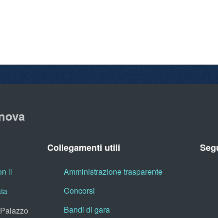
nova
Collegamenti utili
Segu
n il
Amministrazione trasparente
Concorsi
ata
Bandi di gara
, Palazzo