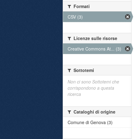
Formati
CSV (3)
Licenze sulle risorse
Creative Commons At... (3)
Sottotemi
Non ci sono Sottotemi che
corrispondono a questa
ricerca
Cataloghi di origine
Comune di Genova (3)