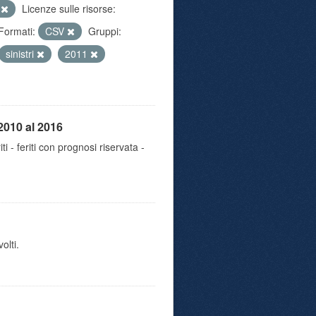
e
Licenze sulle risorse:
Formati:
CSV
Gruppi:
sinistri
2011
2010 al 2016
iti - feriti con prognosi riservata -
olti.