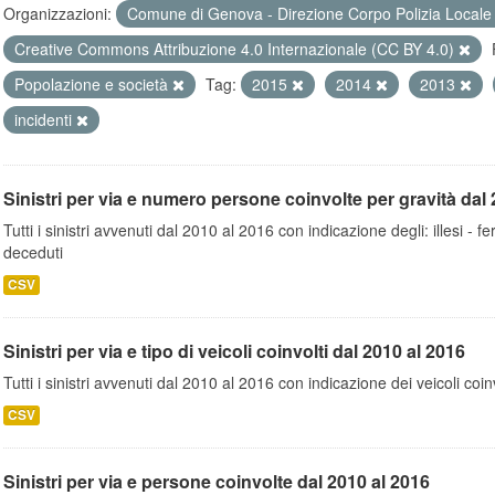
Organizzazioni:
Comune di Genova - Direzione Corpo Polizia Local
Creative Commons Attribuzione 4.0 Internazionale (CC BY 4.0)
Popolazione e società
Tag:
2015
2014
2013
incidenti
Sinistri per via e numero persone coinvolte per gravità dal 
Tutti i sinistri avvenuti dal 2010 al 2016 con indicazione degli: illesi - fer
deceduti
CSV
Sinistri per via e tipo di veicoli coinvolti dal 2010 al 2016
Tutti i sinistri avvenuti dal 2010 al 2016 con indicazione dei veicoli coinv
CSV
Sinistri per via e persone coinvolte dal 2010 al 2016