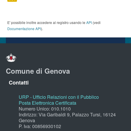
E' possibile inoltre accedere al registro usando le
API
(vedi
Documentazione API
).
Comune di Genova
Contatti
URP - Ufficio Relazioni con il Pubblico
Posta Elettronica Certificata
Numero Unico: 010.1010
Indirizzo: Via Garibaldi 9, Palazzo Tursi, 16124
Genova
P. Iva: 00856930102