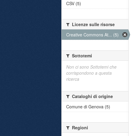
CSV (5)
Licenze sulle risorse
Creative Commons At... (5)
Sottotemi
Non ci sono Sottotemi che
corrispondono a questa
ricerca
Cataloghi di origine
Comune di Genova (5)
Regioni