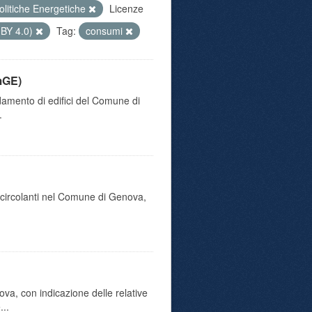
olitiche Energetiche
Licenze
 BY 4.0)
Tag:
consumi
mGE)
damento di edifici del Comune di
.
o circolanti nel Comune di Genova,
va, con indicazione delle relative
...