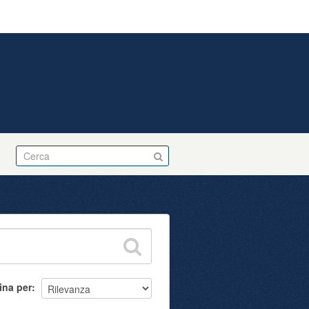
Accedi
ina per