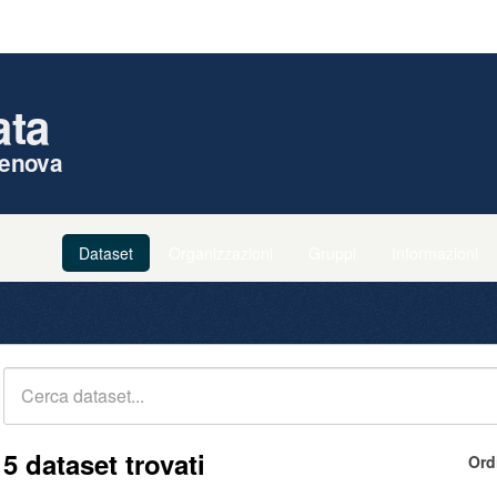
ata
enova
Dataset
Organizzazioni
Gruppi
Informazioni
5 dataset trovati
Ord