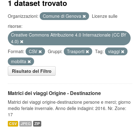
1 dataset trovato
Organizzazioni:
Comune di Genova
Licenze sulle
risorse:
Creative Commons Attribuzione 4.0 Internazionale (CC BY
4.0)
Formati:
CSV
Gruppi:
Trasporti
Tag:
viaggi
mobilita
Risultato del Filtro
Matrici dei viaggi Origine - Destinazione
Matrici dei viaggi origine-destinazione persone e merci; giorno
medio feriale invernale. Anno delle indagini: 2016. Nr. Zone:
17
CSV
JPEG
ZIP