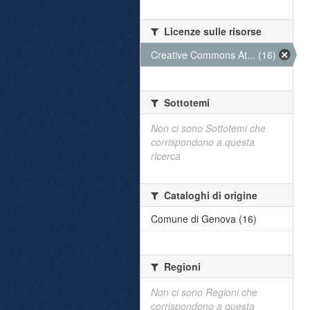
Licenze sulle risorse
Creative Commons At... (16)
Sottotemi
Non ci sono Sottotemi che
corrispondono a questa
ricerca
Cataloghi di origine
Comune di Genova (16)
Regioni
Non ci sono Regioni che
corrispondono a questa