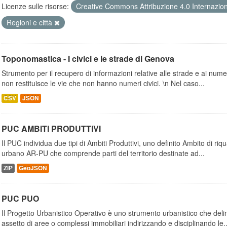
Licenze sulle risorse:
Creative Commons Attribuzione 4.0 Internazio
Regioni e città
Toponomastica - I civici e le strade di Genova
Strumento per il recupero di informazioni relative alle strade e ai numer
non restituisce le vie che non hanno numeri civici. \n Nel caso...
CSV
JSON
PUC AMBITI PRODUTTIVI
Il PUC individua due tipi di Ambiti Produttivi, uno definito Ambito di riq
urbano AR-PU che comprende parti del territorio destinate ad...
ZIP
GeoJSON
PUC PUO
Il Progetto Urbanistico Operativo è uno strumento urbanistico che delin
assetto di aree o complessi immobiliari indirizzando e disciplinando le..