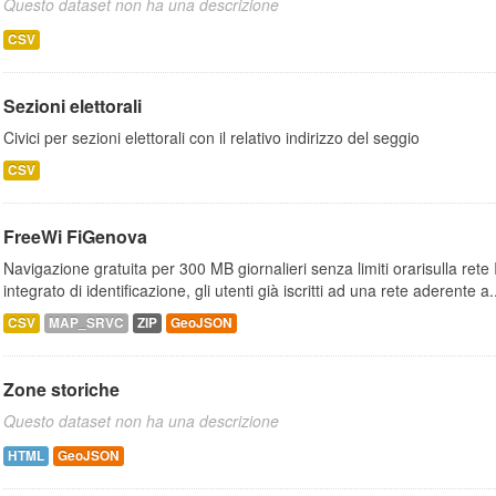
Questo dataset non ha una descrizione
CSV
Sezioni elettorali
Civici per sezioni elettorali con il relativo indirizzo del seggio
CSV
FreeWi FiGenova
Navigazione gratuita per 300 MB giornalieri senza limiti orarisulla rete
integrato di identificazione, gli utenti già iscritti ad una rete aderente a.
CSV
MAP_SRVC
ZIP
GeoJSON
Zone storiche
Questo dataset non ha una descrizione
HTML
GeoJSON