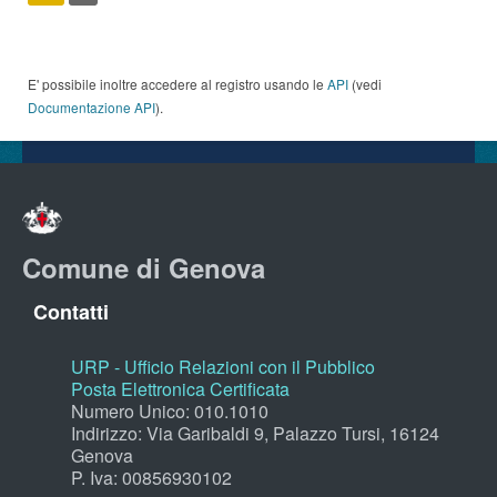
E' possibile inoltre accedere al registro usando le
API
(vedi
Documentazione API
).
Comune di Genova
Contatti
URP - Ufficio Relazioni con il Pubblico
Posta Elettronica Certificata
Numero Unico: 010.1010
Indirizzo: Via Garibaldi 9, Palazzo Tursi, 16124
Genova
P. Iva: 00856930102