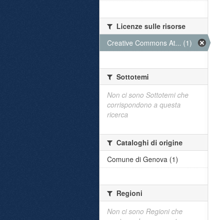
Licenze sulle risorse
Creative Commons At... (1)
Sottotemi
Non ci sono Sottotemi che
corrispondono a questa
ricerca
Cataloghi di origine
Comune di Genova (1)
Regioni
Non ci sono Regioni che