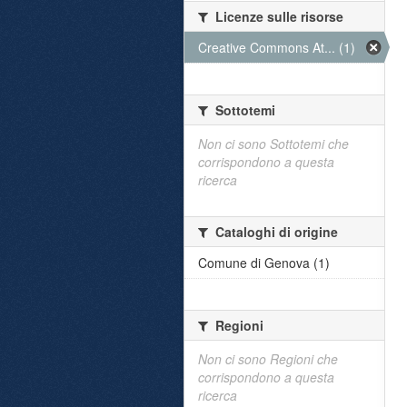
Licenze sulle risorse
Creative Commons At... (1)
Sottotemi
Non ci sono Sottotemi che
corrispondono a questa
ricerca
Cataloghi di origine
Comune di Genova (1)
Regioni
Non ci sono Regioni che
corrispondono a questa
ricerca