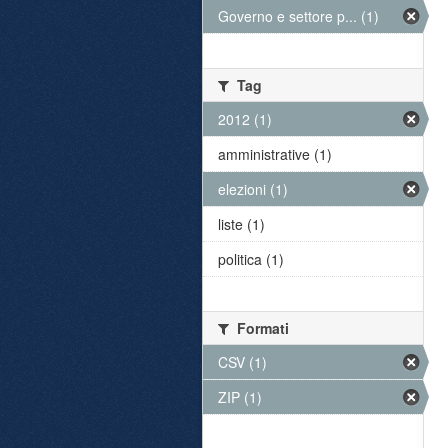
Governo e settore p... (1)
Tag
2012 (1)
amministrative (1)
elezioni (1)
liste (1)
politica (1)
Formati
CSV (1)
ZIP (1)