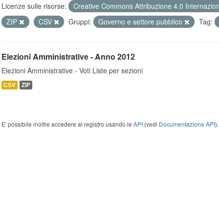
Licenze sulle risorse:
Creative Commons Attribuzione 4.0 Internazio
ZIP
CSV
Gruppi:
Governo e settore pubblico
Tag:
Elezioni Amministrative - Anno 2012
Elezioni Amministrative - Voti Liste per sezioni
CSV
ZIP
E' possibile inoltre accedere al registro usando le
API
(vedi
Documentazione API
).