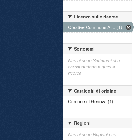
Licenze sulle risorse
Creative Commons At... (1)
Sottotemi
Non ci sono Sottotemi che
corrispondono a questa
ricerca
Cataloghi di origine
Comune di Genova (1)
Regioni
Non ci sono Regioni che