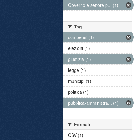
Governo e settore p... (1)
Tag
compensi (1)
elezioni (1)
giustizia (1)
legge (1)
municipi (1)
politica (1)
pubblica-amministra... (1)
Formati
CSV (1)