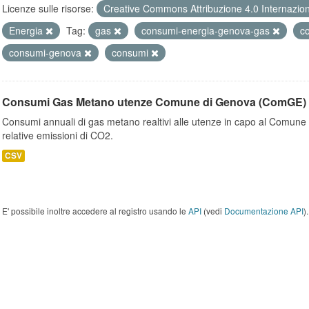
Licenze sulle risorse:
Creative Commons Attribuzione 4.0 Internazio
Energia
Tag:
gas
consumi-energia-genova-gas
c
consumi-genova
consumi
Consumi Gas Metano utenze Comune di Genova (ComGE)
Consumi annuali di gas metano realtivi alle utenze in capo al Comune 
relative emissioni di CO2.
CSV
E' possibile inoltre accedere al registro usando le
API
(vedi
Documentazione API
).