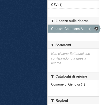
CSV (1)
Licenze sulle risorse
Creative Commons At... (1)
Sottotemi
Non ci sono Sottotemi che
corrispondono a questa
ricerca
Cataloghi di origine
Comune di Genova (1)
Regioni