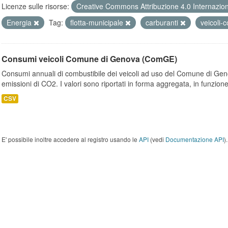
Licenze sulle risorse:
Creative Commons Attribuzione 4.0 Internazio
Energia
Tag:
flotta-municipale
carburanti
veicoli
Consumi veicoli Comune di Genova (ComGE)
Consumi annuali di combustibile dei veicoli ad uso del Comune di Geno
emissioni di CO2. I valori sono riportati in forma aggregata, in funzione
CSV
E' possibile inoltre accedere al registro usando le
API
(vedi
Documentazione API
).