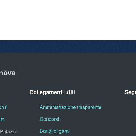
nova
Collegamenti utili
Segu
n il
Amministrazione trasparente
Concorsi
ata
Bandi di gara
, Palazzo