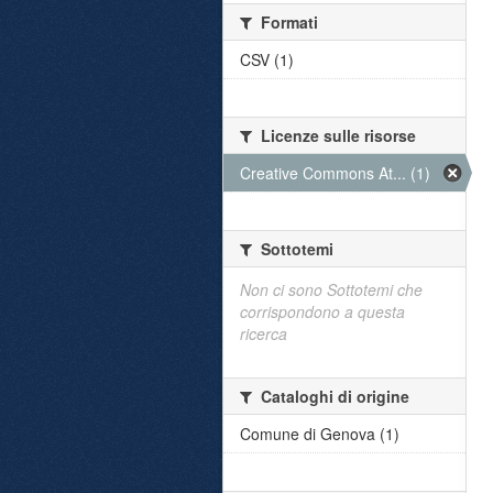
Formati
CSV (1)
Licenze sulle risorse
Creative Commons At... (1)
Sottotemi
Non ci sono Sottotemi che
corrispondono a questa
ricerca
Cataloghi di origine
Comune di Genova (1)