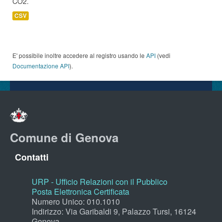
CO2.
CSV
E' possibile inoltre accedere al registro usando le
API
(vedi
Documentazione API
).
Comune di Genova
Contatti
URP - Ufficio Relazioni con il Pubblico
Posta Elettronica Certificata
Numero Unico: 010.1010
Indirizzo: Via Garibaldi 9, Palazzo Tursi, 16124
Genova