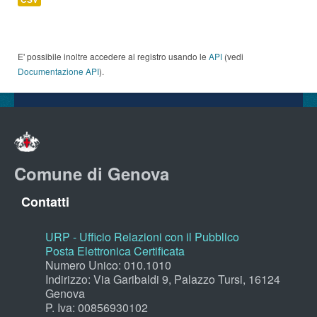
E' possibile inoltre accedere al registro usando le
API
(vedi
Documentazione API
).
Comune di Genova
Contatti
URP - Ufficio Relazioni con il Pubblico
Posta Elettronica Certificata
Numero Unico: 010.1010
Indirizzo: Via Garibaldi 9, Palazzo Tursi, 16124
Genova
P. Iva: 00856930102