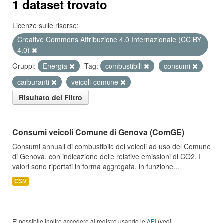
1 dataset trovato
Licenze sulle risorse:
Creative Commons Attribuzione 4.0 Internazionale (CC BY
4.0)
Gruppi:
Energia
Tag:
combustibili
consumi
carburanti
veicoli-comune
Risultato del Filtro
Consumi veicoli Comune di Genova (ComGE)
Consumi annuali di combustibile dei veicoli ad uso del Comune
di Genova, con indicazione delle relative emissioni di CO2. I
valori sono riportati in forma aggregata, in funzione...
CSV
E' possibile inoltre accedere al registro usando le
API
(vedi