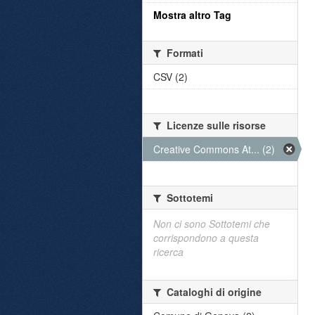
Mostra altro Tag
Formati
CSV (2)
Licenze sulle risorse
Creative Commons At... (2)
Sottotemi
Non ci sono Sottotemi che
corrispondono a questa
ricerca
Cataloghi di origine