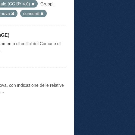
nale (CC BY 4.0)
Gruppi:
genova
consumi
mGE)
damento di edifici del Comune di
.
va, con indicazione delle relative
...