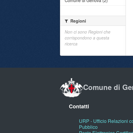
Comune di Genova (2)
Regioni
Non ci sono Regioni che
corrispondono a questa
ricerca
Comune di Ge
Contatti
URP - Ufficio Relazioni co
Pubblico
Posta Elettronica Certific