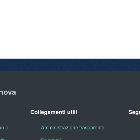
nova
Collegamenti utili
Segu
n il
Amministrazione trasparente
Concorsi
ata