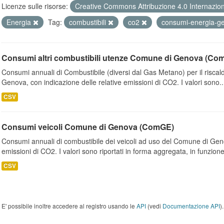
Licenze sulle risorse:
Creative Commons Attribuzione 4.0 Internazio
Energia
Tag:
combustibili
co2
consumi-energia-
Consumi altri combustibili utenze Comune di Genova (Co
Consumi annuali di Combustibile (diversi dal Gas Metano) per il riscal
Genova, con indicazione delle relative emissioni di CO2. I valori sono..
CSV
Consumi veicoli Comune di Genova (ComGE)
Consumi annuali di combustibile dei veicoli ad uso del Comune di Geno
emissioni di CO2. I valori sono riportati in forma aggregata, in funzione
CSV
E' possibile inoltre accedere al registro usando le
API
(vedi
Documentazione API
).