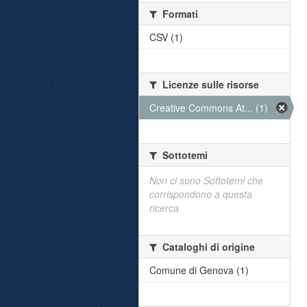
Formati
CSV (1)
Licenze sulle risorse
Creative Commons At... (1)
Sottotemi
Non ci sono Sottotemi che
corrispondono a questa
ricerca
Cataloghi di origine
Comune di Genova (1)