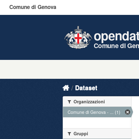
Comune di Genova
openda
Comune di Ge
Dataset
Organizzazioni
Comune di Genova - ... (1)
Gruppi