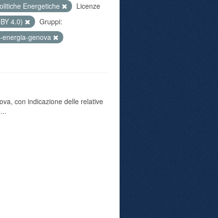
olitiche Energetiche
Licenze
 BY 4.0)
Gruppi:
-energia-genova
va, con indicazione delle relative
...