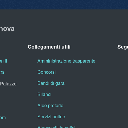
nova
Collegamenti utili
Segu
n il
Amministrazione trasparente
Concorsi
ata
Bandi di gara
, Palazzo
Bilanci
Albo pretorio
Servizi online
oom
Elenco siti tematici