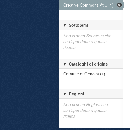
Creative Commons At... (1)
Sottotemi
Non ci sono Sottotemi che
corrispondono a questa
ricerca
Cataloghi di origine
Comune di Genova (1)
Regioni
Non ci sono Regioni che
corrispondono a questa
ricerca