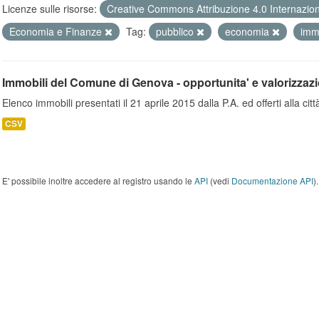
Licenze sulle risorse:
Creative Commons Attribuzione 4.0 Internazio
Economia e Finanze
Tag:
pubblico
economia
imm
Immobili del Comune di Genova - opportunita' e valorizzaz
Elenco immobili presentati il 21 aprile 2015 dalla P.A. ed offerti alla città
CSV
E' possibile inoltre accedere al registro usando le
API
(vedi
Documentazione API
).