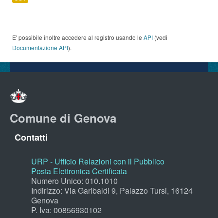
E' possibile inoltre accedere al registro usando le
API
(vedi
Documentazione API
).
Comune di Genova
Contatti
URP - Ufficio Relazioni con il Pubblico
Posta Elettronica Certificata
Numero Unico: 010.1010
Indirizzo: Via Garibaldi 9, Palazzo Tursi, 16124
Genova
P. Iva: 00856930102