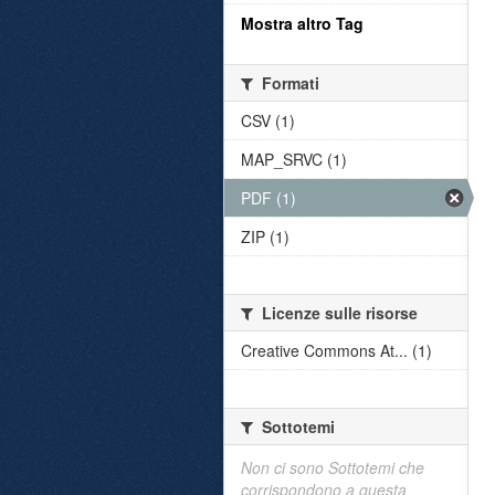
Mostra altro Tag
Formati
CSV (1)
MAP_SRVC (1)
PDF (1)
ZIP (1)
Licenze sulle risorse
Creative Commons At... (1)
Sottotemi
Non ci sono Sottotemi che
corrispondono a questa