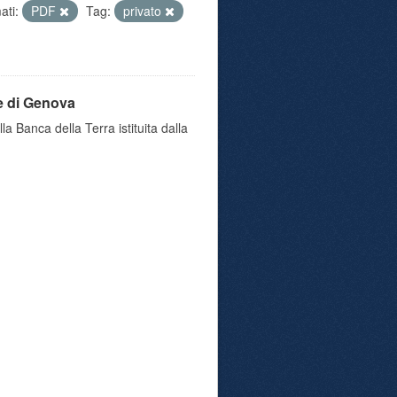
ati:
PDF
Tag:
privato
e di Genova
a Banca della Terra istituita dalla