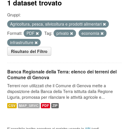
1 dataset trovato
Gruppi:
Agricoltura, pesca, silvicoltura e prodotti alimentari
Formati:
PDF
Tag:
privato
economia
infrastrutture
Risultato del Filtro
Banca Regionale della Terra: elenco dei terreni del
Comune di Genova
Terreni non utilizzati che il Comune di Genova mette a
disposizione della Banca della Terra istituita dalla Regione
Liguria, promossa per rilanciare le attività agricole e...
CSV
MAP_SRVC
PDF
ZIP
E' possibile inoltre accedere al registro usando le
API
(vedi