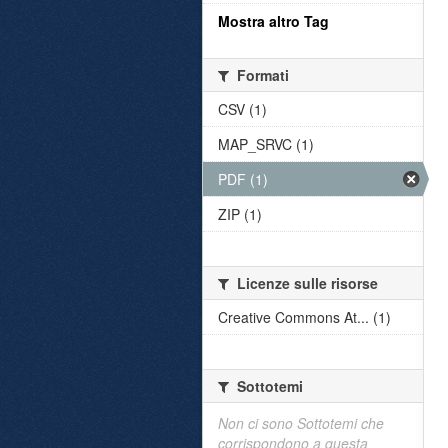
Mostra altro Tag
Formati
CSV (1)
MAP_SRVC (1)
PDF (1)
ZIP (1)
Licenze sulle risorse
Creative Commons At... (1)
Sottotemi
Non ci sono Sottotemi che
corrispondono a questa