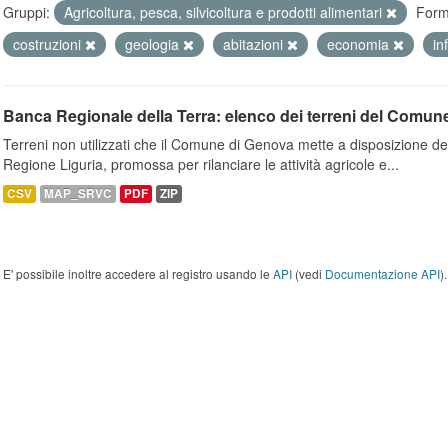
Gruppi:
Agricoltura, pesca, silvicoltura e prodotti alimentari
Form
costruzioni
geologia
abitazioni
economia
in
Banca Regionale della Terra: elenco dei terreni del Comun
Terreni non utilizzati che il Comune di Genova mette a disposizione dell
Regione Liguria, promossa per rilanciare le attività agricole e...
CSV
MAP_SRVC
PDF
ZIP
E' possibile inoltre accedere al registro usando le
API
(vedi
Documentazione API
).