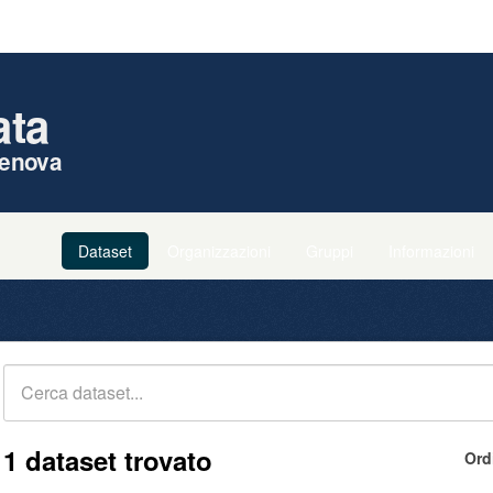
ata
enova
Dataset
Organizzazioni
Gruppi
Informazioni
1 dataset trovato
Ord