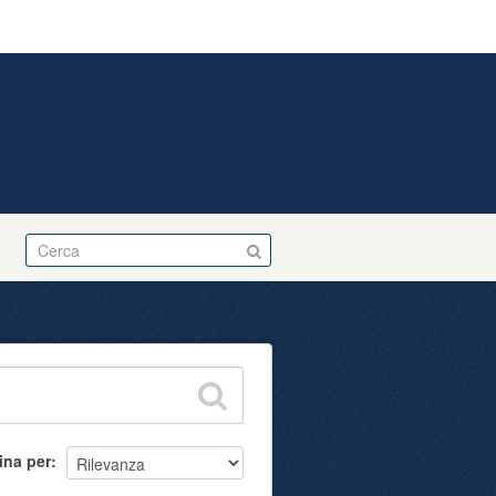
Accedi
ina per