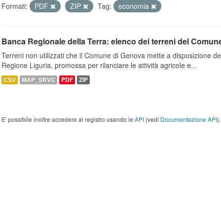
Formati:
PDF
ZIP
Tag:
economia
Banca Regionale della Terra: elenco dei terreni del Comun
Terreni non utilizzati che il Comune di Genova mette a disposizione dell
Regione Liguria, promossa per rilanciare le attività agricole e...
CSV
MAP_SRVC
PDF
ZIP
E' possibile inoltre accedere al registro usando le
API
(vedi
Documentazione API
).