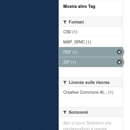
Mostra altro Tag
Formati
CSV (1)
MAP_SRVC (1)
PDF (1)
ZIP (1)
Licenze sulle risorse
Creative Commons At... (1)
Sottotemi
Non ci sono Sottotemi che
corrispondono a questa