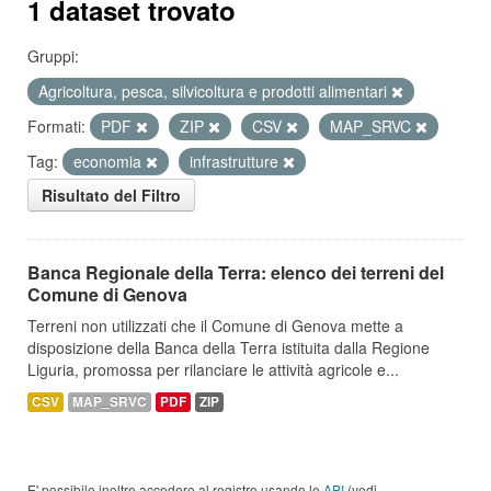
1 dataset trovato
Gruppi:
Agricoltura, pesca, silvicoltura e prodotti alimentari
Formati:
PDF
ZIP
CSV
MAP_SRVC
Tag:
economia
infrastrutture
Risultato del Filtro
Banca Regionale della Terra: elenco dei terreni del
Comune di Genova
Terreni non utilizzati che il Comune di Genova mette a
disposizione della Banca della Terra istituita dalla Regione
Liguria, promossa per rilanciare le attività agricole e...
CSV
MAP_SRVC
PDF
ZIP
E' possibile inoltre accedere al registro usando le
API
(vedi