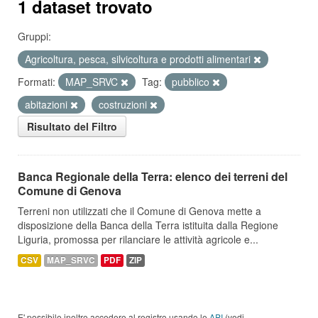
1 dataset trovato
Gruppi:
Agricoltura, pesca, silvicoltura e prodotti alimentari
Formati:
MAP_SRVC
Tag:
pubblico
abitazioni
costruzioni
Risultato del Filtro
Banca Regionale della Terra: elenco dei terreni del
Comune di Genova
Terreni non utilizzati che il Comune di Genova mette a
disposizione della Banca della Terra istituita dalla Regione
Liguria, promossa per rilanciare le attività agricole e...
CSV
MAP_SRVC
PDF
ZIP
E' possibile inoltre accedere al registro usando le
API
(vedi