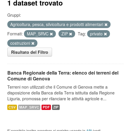
1 dataset trovato
Gruppi:
Agricoltura, pesca, silvicoltura e prodotti alimentari
Formati:
MAP_SRVC
ZIP
Tag:
privato
costruzioni
Risultato del Filtro
Banca Regionale della Terra: elenco dei terreni del
Comune di Genova
Terreni non utilizzati che il Comune di Genova mette a
disposizione della Banca della Terra istituita dalla Regione
Liguria, promossa per rilanciare le attività agricole e...
CSV
MAP_SRVC
PDF
ZIP
E' possibile inoltre accedere al registro usando le
API
(vedi