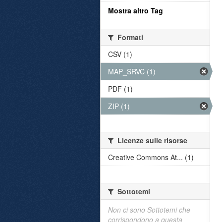
Mostra altro Tag
Formati
CSV (1)
MAP_SRVC (1)
PDF (1)
ZIP (1)
Licenze sulle risorse
Creative Commons At... (1)
Sottotemi
Non ci sono Sottotemi che
corrispondono a questa