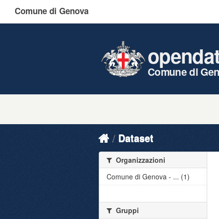
Comune di Genova
openda
Comune di Ge
Dataset
Organizzazioni
Comune di Genova - ... (1)
Gruppi