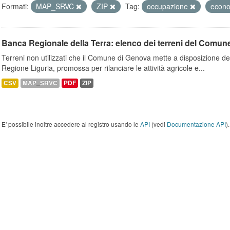
Formati:
MAP_SRVC
ZIP
Tag:
occupazione
econ
Banca Regionale della Terra: elenco dei terreni del Comun
Terreni non utilizzati che il Comune di Genova mette a disposizione dell
Regione Liguria, promossa per rilanciare le attività agricole e...
CSV
MAP_SRVC
PDF
ZIP
E' possibile inoltre accedere al registro usando le
API
(vedi
Documentazione API
).