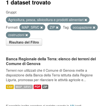
1 dataset trovato
Gruppi:
Agricoltura, pesca, silvicoltura e prodotti alimentari
Formati:
MAP_SRVC
ZIP
Tag:
occupazione
costruzioni
Risultato del Filtro
Banca Regionale della Terra: elenco dei terreni del
Comune di Genova
Terreni non utilizzati che il Comune di Genova mette a
disposizione della Banca della Terra istituita dalla Regione
Liguria, promossa per rilanciare le attività agricole e...
CSV
MAP_SRVC
PDF
ZIP
E' possibile inoltre accedere al registro usando le
API
(vedi