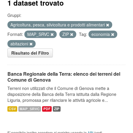
1 dataset trovato
Gruppi:
Agricoltura, pesca, silvicoltura e prodotti alimentari
Formati:
MAP_SRVC
ZIP
Tag:
economia
abitazioni
Risultato del Filtro
Banca Regionale della Terra: elenco dei terreni del
Comune di Genova
Terreni non utilizzati che il Comune di Genova mette a
disposizione della Banca della Terra istituita dalla Regione
Liguria, promossa per rilanciare le attività agricole e...
CSV
MAP_SRVC
PDF
ZIP
E' possibile inoltre accedere al registro usando le
API
(vedi