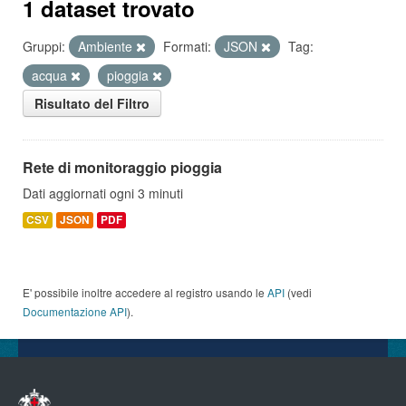
1 dataset trovato
Gruppi:
Ambiente
Formati:
JSON
Tag:
acqua
pioggia
Risultato del Filtro
Rete di monitoraggio pioggia
Dati aggiornati ogni 3 minuti
CSV
JSON
PDF
E' possibile inoltre accedere al registro usando le
API
(vedi
Documentazione API
).