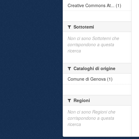
Creative Commons At... (1)
Sottotemi
Non ci sono Sottotemi che
corrispondono a questa
ricerca
Cataloghi di origine
Comune di Genova (1)
Regioni
Non ci sono Regioni che
corrispondono a questa
ricerca