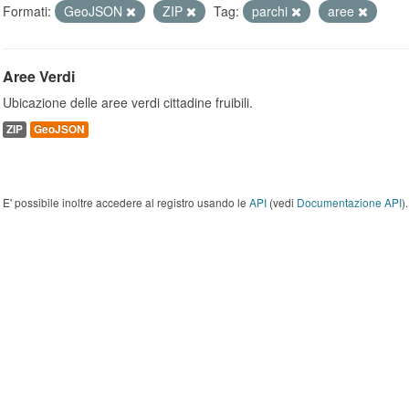
Formati:
GeoJSON
ZIP
Tag:
parchi
aree
Aree Verdi
Ubicazione delle aree verdi cittadine fruibili.
ZIP
GeoJSON
E' possibile inoltre accedere al registro usando le
API
(vedi
Documentazione API
).