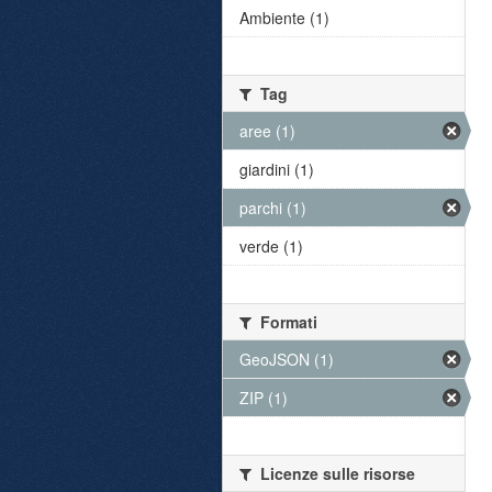
Ambiente (1)
Tag
aree (1)
giardini (1)
parchi (1)
verde (1)
Formati
GeoJSON (1)
ZIP (1)
Licenze sulle risorse