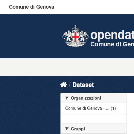
Comune di Genova
openda
Comune di Ge
Dataset
Organizzazioni
Comune di Genova - ... (1)
Gruppi