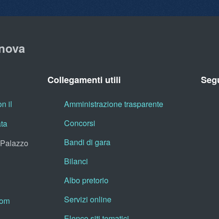
nova
Collegamenti utili
Segu
n il
Amministrazione trasparente
Concorsi
ata
Bandi di gara
, Palazzo
Bilanci
Albo pretorio
Servizi online
oom
Elenco siti tematici