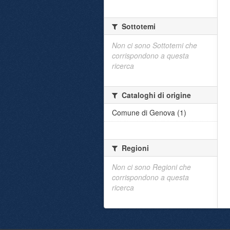
Sottotemi
Non ci sono Sottotemi che
corrispondono a questa
ricerca
Cataloghi di origine
Comune di Genova (1)
Regioni
Non ci sono Regioni che
corrispondono a questa
ricerca