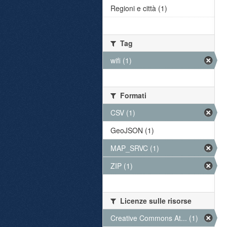
Regioni e città (1)
Tag
wifi (1)
Formati
CSV (1)
GeoJSON (1)
MAP_SRVC (1)
ZIP (1)
Licenze sulle risorse
Creative Commons At... (1)