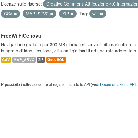
Licenze sulle risorse:
Creative Commons Attribuzione 4.0 Internazio
CSV
MAP_SRVC
ZIP
Tag:
wifi
FreeWi FiGenova
Navigazione gratuita per 300 MB giornalieri senza limiti orarisulla rete
integrato di identificazione, gli utenti già iscritti ad una rete aderente a.
CSV
MAP_SRVC
ZIP
GeoJSON
E' possibile inoltre accedere al registro usando le
API
(vedi
Documentazione API
).