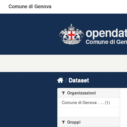
Comune di Genova
openda
Comune di Ge
Dataset
Organizzazioni
Comune di Genova - ... (1)
Gruppi