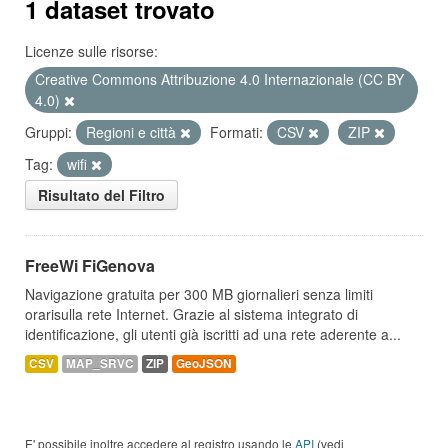
1 dataset trovato
Licenze sulle risorse:
Creative Commons Attribuzione 4.0 Internazionale (CC BY
4.0)
Gruppi:
Regioni e città
Formati:
CSV
ZIP
Tag:
wifi
Risultato del Filtro
FreeWi FiGenova
Navigazione gratuita per 300 MB giornalieri senza limiti
orarisulla rete Internet. Grazie al sistema integrato di
identificazione, gli utenti già iscritti ad una rete aderente a...
CSV
MAP_SRVC
ZIP
GeoJSON
E' possibile inoltre accedere al registro usando le
API
(vedi