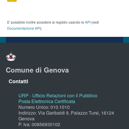
E' possibile inoltre accedere al registro usando le
API
(vedi
Documentazione API
).
Comune di Genova
Contatti
URP - Ufficio Relazioni con il Pubblico
Posta Elettronica Certificata
Numero Unico: 010.1010
Indirizzo: Via Garibaldi 9, Palazzo Tursi, 16124
Genova
P. Iva: 00856930102