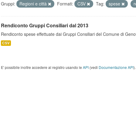
Gruppi:
Regioni e città
Formati:
CSV
Tag:
spese
r
Rendiconto Gruppi Consiliari dal 2013
Rendiconto spese effettuate dai Gruppi Consiliari del Comune di Geno
CSV
E' possibile inoltre accedere al registro usando le
API
(vedi
Documentazione API
).