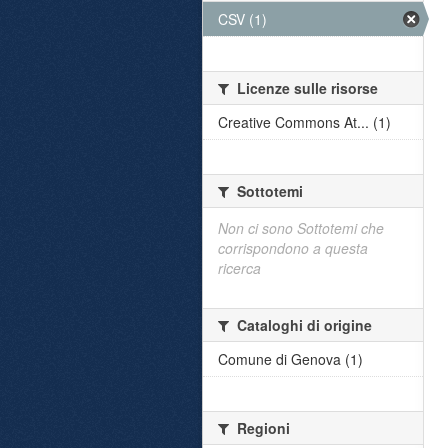
CSV (1)
Licenze sulle risorse
Creative Commons At... (1)
Sottotemi
Non ci sono Sottotemi che
corrispondono a questa
ricerca
Cataloghi di origine
Comune di Genova (1)
Regioni